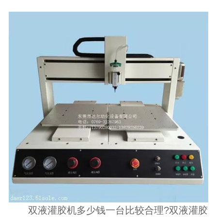
双液灌胶机多少钱一台比较合理?
双液灌胶