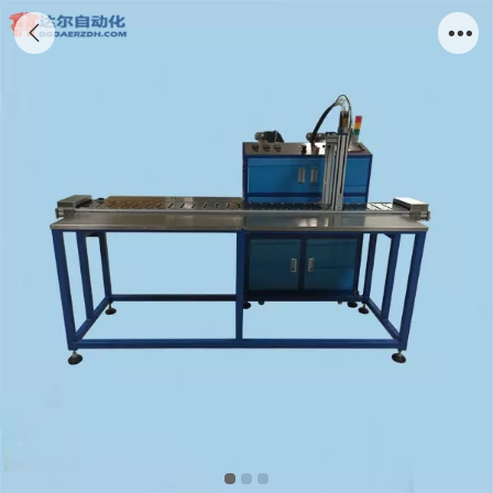
在线式双液灌胶机DR-8088