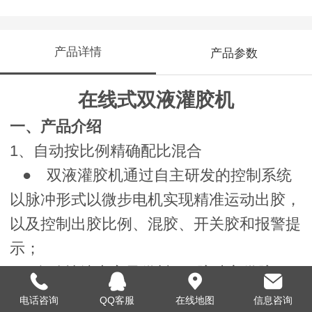
产品详情
产品参数
在线式双液灌胶机
一、产品介绍
1、自动按比例精确配比混合
● 双液灌胶机通过自主研发的控制系统
以脉冲形式以微步电机实现精准运动出胶，
以及控制出胶比例、混胶、开关胶和报警提
示；
2、自动持续大容量供料,AB胶独立供胶
● 实现胶水持续自动供胶，配备两个大
电话咨询
QQ客服
在线地图
信息咨询