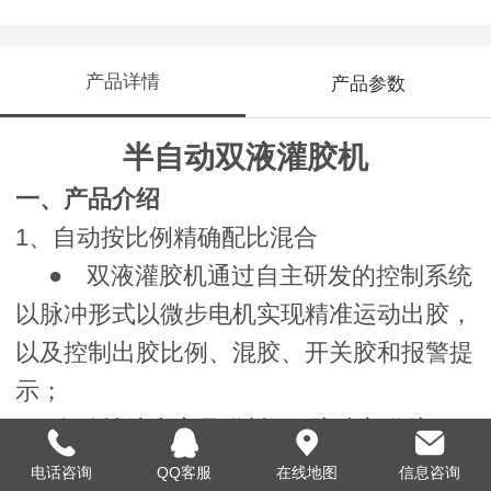
产品详情
产品参数
半自动双液灌胶机
一、产品介绍
1、自动按比例精确配比混合
● 双液灌胶机通过自主研发的控制系统
以脉冲形式以微步电机实现精准运动出胶，
以及控制出胶比例、混胶、开关胶和报警提
示；
2、自动持续大容量供料,AB胶独立供胶
●
实现胶水持续自动供胶，配备两个大
电话咨询
QQ客服
在线地图
信息咨询