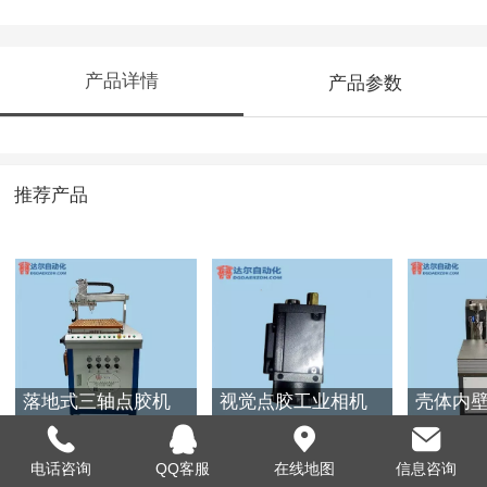
产品详情
产品参数
推荐产品
落地式三轴点胶机
视觉点胶工业相机
壳体内壁
DR-5070
DRYS-F130M
AB5883
电话咨询
QQ客服
在线地图
信息咨询